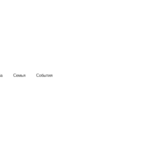
ба
Семья
События